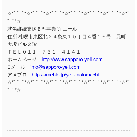
☆*ﾟ ゜ﾟ*☆*ﾟ ゜ﾟ*☆*ﾟ ゜ﾟ*☆*ﾟ ゜ﾟ*☆*ﾟ ゜ﾟ*☆*ﾟ ゜ﾟ*☆*ﾟ
゜ﾟ*☆
就労継続支援Ｂ型事業所 エール
住所 札幌市東区北２４条東１５丁目４番１６号 元町
大坂ビル２階
ＴＥＬ０１１－７３１－４１４１
ホームページ
http://www.sapporo-yell.com
Eメール
info@sapporo-yell.com
アメブロ
http://ameblo.jp/yell-motomachi
☆*ﾟ ゜ﾟ*☆*ﾟ ゜ﾟ*☆*ﾟ ゜ﾟ*☆*ﾟ ゜ﾟ*☆*ﾟ ゜ﾟ*☆*ﾟ ゜ﾟ*☆*ﾟ
゜ﾟ*☆