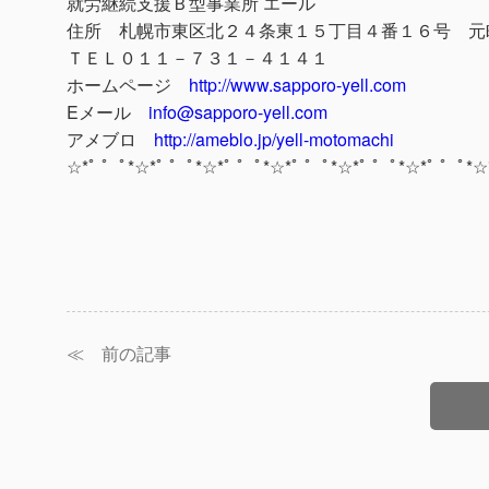
就労継続支援Ｂ型事業所 エール
住所 札幌市東区北２４条東１５丁目４番１６号 元
ＴＥＬ０１１－７３１－４１４１
ホームページ
http://www.sapporo-yell.com
Eメール
info@sapporo-yell.com
アメブロ
http://ameblo.jp/yell-motomachi
☆*ﾟ ゜ﾟ*☆*ﾟ ゜ﾟ*☆*ﾟ ゜ﾟ*☆*ﾟ ゜ﾟ*☆*ﾟ ゜ﾟ*☆*ﾟ ゜ﾟ*☆
≪ 前の記事