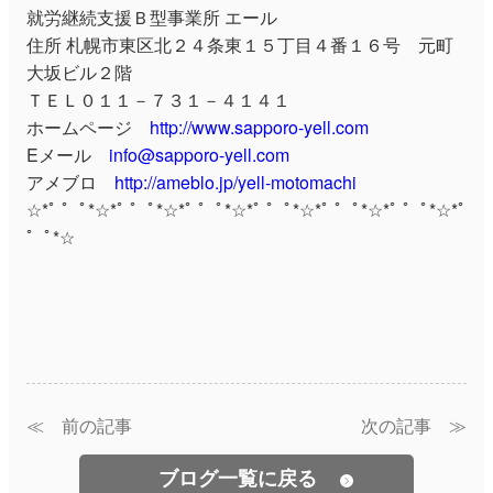
就労継続支援Ｂ型事業所 エール
住所 札幌市東区北２４条東１５丁目４番１６号 元町
大坂ビル２階
ＴＥＬ０１１－７３１－４１４１
ホームページ
http://www.sapporo-yell.com
Eメール
info@sapporo-yell.com
アメブロ
http://ameblo.jp/yell-motomachi
☆*ﾟ ゜ﾟ*☆*ﾟ ゜ﾟ*☆*ﾟ ゜ﾟ*☆*ﾟ ゜ﾟ*☆*ﾟ ゜ﾟ*☆*ﾟ ゜ﾟ*☆*ﾟ
゜ﾟ*☆
≪ 前の記事
次の記事 ≫
ブログ一覧に戻る